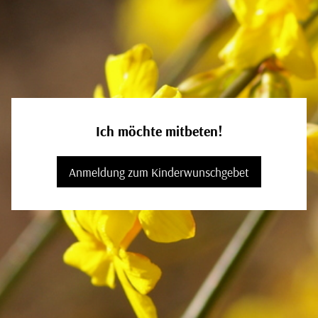
Ich möchte mitbeten!
Anmeldung zum Kinderwunschgebet